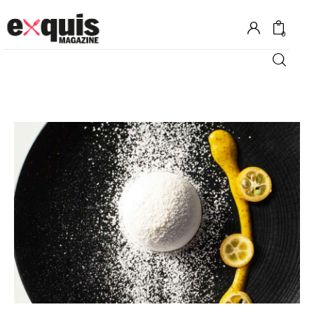
0
Hôtels
Gastronomie
Recettes
Shopping
Évènements