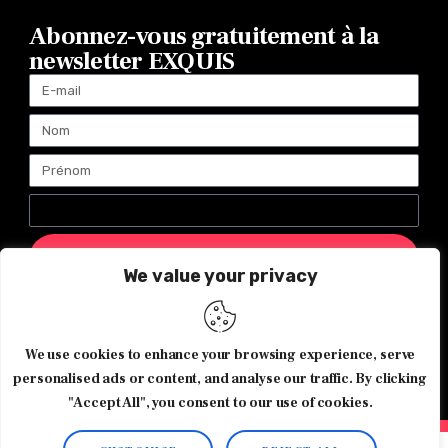
Abonnez-vous gratuitement à la
newsletter EXQUIS
ENVOYER
We value your privacy
Magazine Exquis© 2026 Tous droits réservés -Made with ♥️
We use cookies to enhance your browsing experience, serve
by
Agence de communication JOUR J
personalised ads or content, and analyse our traffic. By clicking
"Accept All", you consent to our use of cookies.