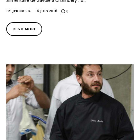
alimentaire de Savoie à Chambéry ; 6…
BY
JEROME B.
16 JUIN 2016
0
READ MORE