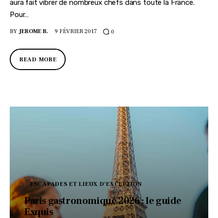
aura fait vibrer de nombreux chefs dans toute la France.
Pour…
BY
JEROME B.
9 FÉVRIER 2017
0
READ MORE
ESCAPADES ET LIEUX D'EXCEPTION
Paris gastronomique 2026 : le guide
Exquis