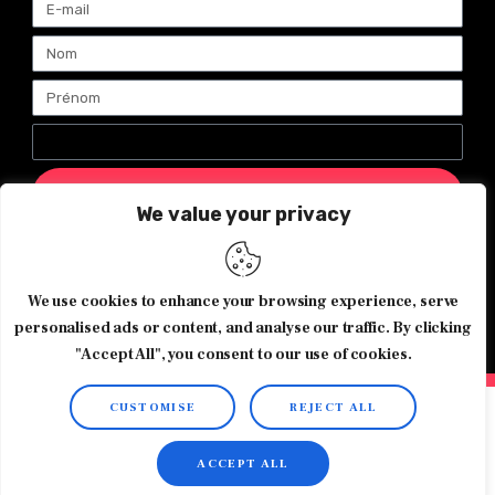
ENVOYER
We value your privacy
Magazine Exquis© 2026 Tous droits réservés -Made with ♥️
We use cookies to enhance your browsing experience, serve
by
Agence de communication JOUR J
personalised ads or content, and analyse our traffic. By clicking
"Accept All", you consent to our use of cookies.
CUSTOMISE
REJECT ALL
ACCEPT ALL