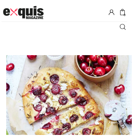
0
Hôtels
Gastronomie
Recettes
Shopping
Évènements