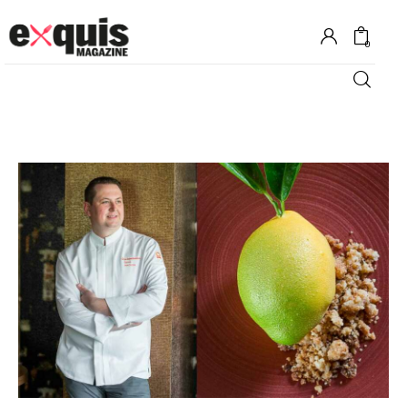
0
Hôtels
Gastronomie
Recettes
Shopping
Évènements