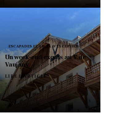
ESCAPADES ET LIEUX D'EXCEPTION
Un week-end exquis au V de
Vaujany
LIRE L'ARTICLE