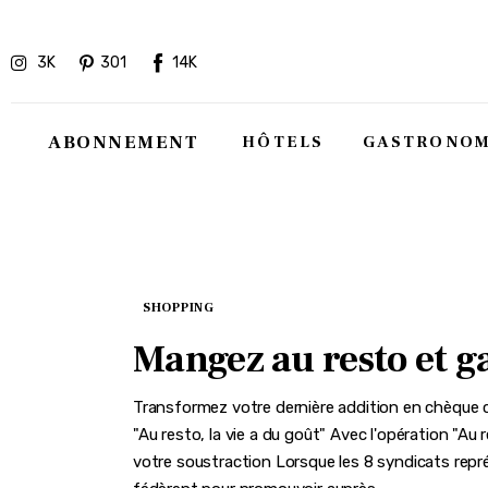
Hôtels
3K
301
14K
Gastronomie
Recettes
ABONNEMENT
HÔTELS
GASTRONOM
Shopping
Évènements
SHOPPING
Mangez au resto et g
Transformez votre dernière addition en chèque ca
"Au resto, la vie a du goût" Avec l'opération "Au
votre soustraction Lorsque les 8 syndicats représ