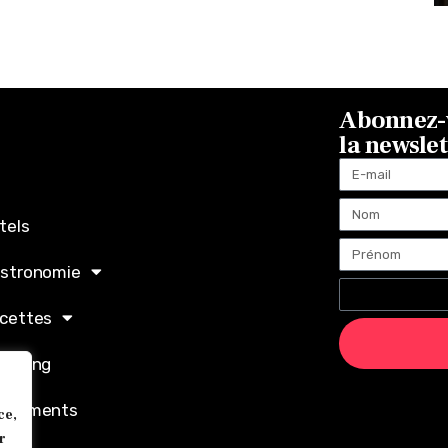
Abonnez-v
la newsle
tels
stronomie
cettes
opping
ènements
ce,
r