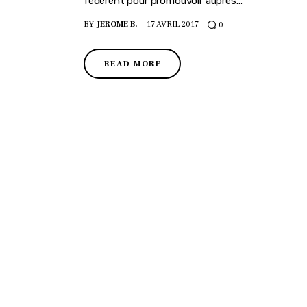
fédèrent pour promouvoir auprès…
BY
JEROME B.
17 AVRIL 2017
0
READ MORE