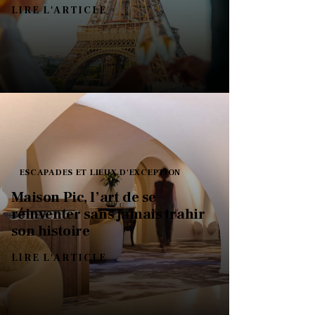
LIRE L'ARTICLE
ESCAPADES ET LIEUX D'EXCEPTION
Maison Pic, l’art de se
réinventer sans jamais trahir
son histoire
LIRE L'ARTICLE