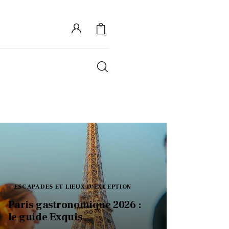
0
S
ESCAPADES ET LIEUX D'EXCEPTION
Paris gastronomique 2026 :
le guide Exquis