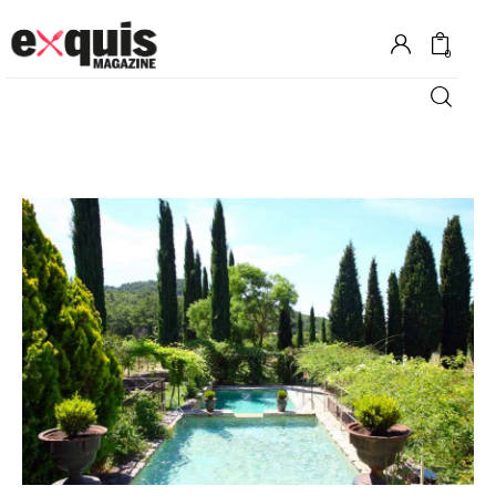
0
Hôtels
Gastronomie
Recettes
Shopping
Évènements