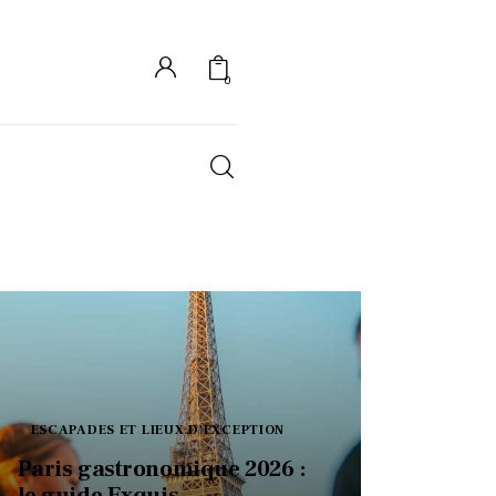
0
S
ESCAPADES ET LIEUX D'EXCEPTION
Paris gastronomique 2026 :
le guide Exquis