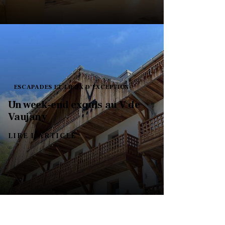
ESCAPADES ET LIEUX D'EXCEPTION
Un week-end exquis au V de
Vaujany
LIRE L'ARTICLE