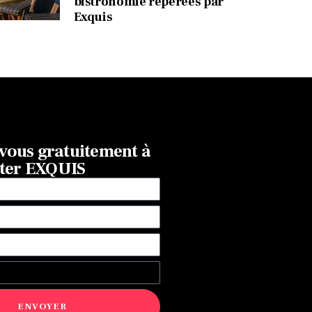
bistronomie repérées par
Exquis
ous gratuitement à
tter EXQUIS
ENVOYER