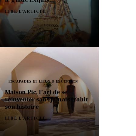
LIRE L'ARTICLE
ESCAPADES ET LIEUX D'EXCEPTION
Maison Pic, l’art de se
réinventer sans jamais trahir
son histoire
LIRE L'ARTICLE