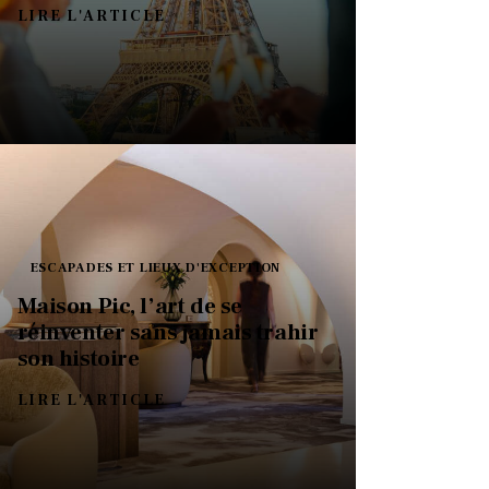
LIRE L'ARTICLE
ESCAPADES ET LIEUX D'EXCEPTION
Maison Pic, l’art de se
réinventer sans jamais trahir
son histoire
LIRE L'ARTICLE