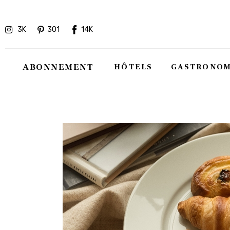
Hôtels
3K
301
14K
Gastronomie
Recettes
ABONNEMENT
HÔTELS
GASTRONOM
Shopping
Évènements