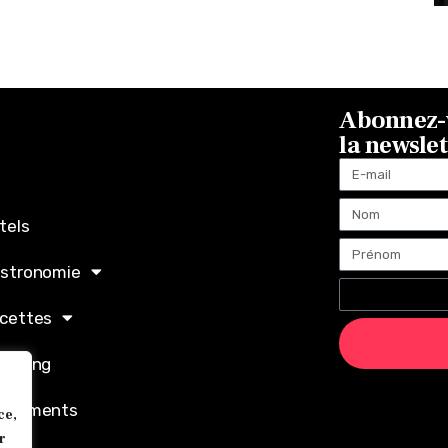
Abonnez-v
la newsle
tels
stronomie
cettes
opping
ènements
ce,
r