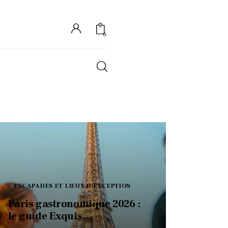
0
S
ESCAPADES ET LIEUX D'EXCEPTION
Paris gastronomique 2026 :
le guide Exquis