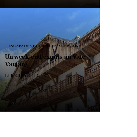
ESCAPADES ET LIEUX D'EXCEPTION
Un week-end exquis au V de
Vaujany
LIRE L'ARTICLE