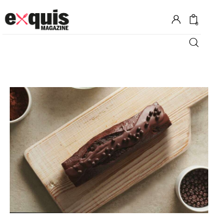
0
Hôtels
Gastronomie
Recettes
Shopping
Évènements