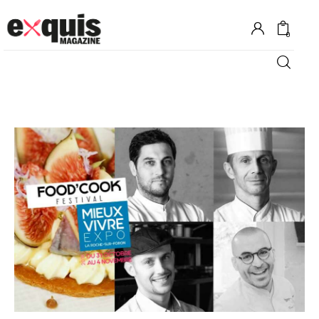
0
Hôtels
Gastronomie
Recettes
Shopping
Évènements