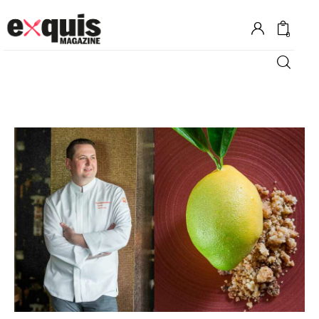
0
Hôtels
Gastronomie
Recettes
Shopping
Évènements