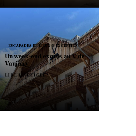
ESCAPADES ET LIEUX D'EXCEPTION
Un week-end exquis au V de
Vaujany
LIRE L'ARTICLE