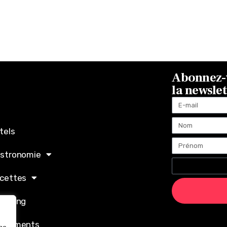
Abonnez-v
la newsle
tels
stronomie
cettes
opping
ènements