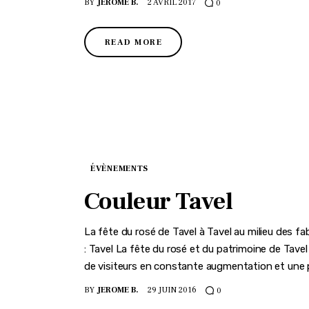
BY
JEROME B.
2 AVRIL 2017
0
READ MORE
ÉVÈNEMENTS
Couleur Tavel
La fête du rosé de Tavel à Tavel au milieu des fa
: Tavel La fête du rosé et du patrimoine de Tave
de visiteurs en constante augmentation et une 
BY
JEROME B.
29 JUIN 2016
0