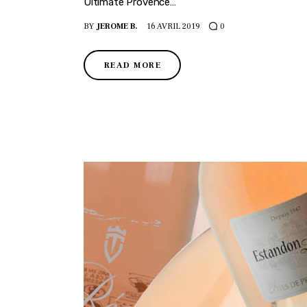
Ultimate Provence…
BY
JEROME B.
16 AVRIL 2019
0
READ MORE