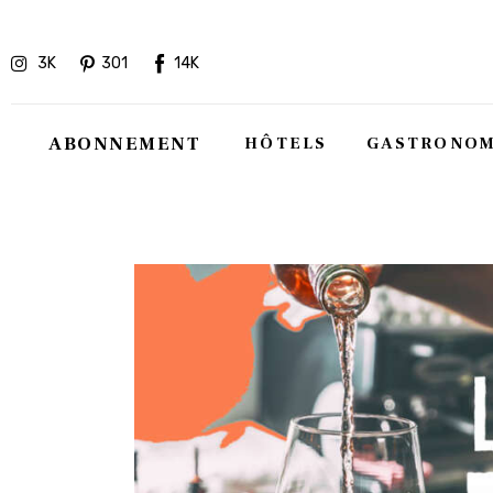
Hôtels
3K
301
14K
Gastronomie
Recettes
ABONNEMENT
HÔTELS
GASTRONOM
Shopping
Évènements