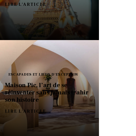
LIRE L'ARTICLE
ESCAPADES ET LIEUX D'EXCEPTION
Maison Pic, l’art de se
réinventer sans jamais trahir
son histoire
LIRE L'ARTICLE