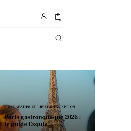
0
S
ESCAPADES ET LIEUX D'EXCEPTION
Paris gastronomique 2026 :
le guide Exquis