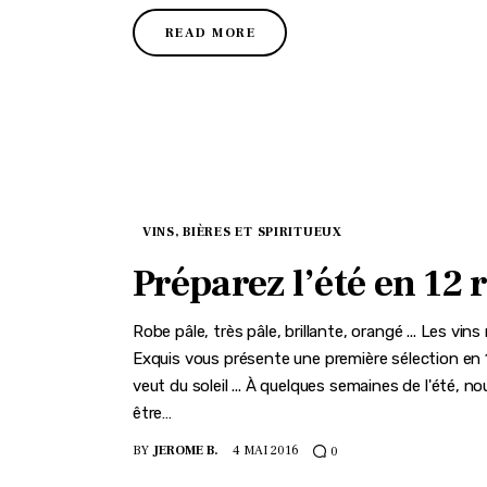
READ MORE
VINS, BIÈRES ET SPIRITUEUX
Préparez l’été en 12 
Robe pâle, très pâle, brillante, orangé ... Les v
Exquis vous présente une première sélection en 
veut du soleil ... À quelques semaines de l'été, 
être…
BY
JEROME B.
4 MAI 2016
0