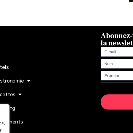
Abonnez-v
la newsle
tels
stronomie
cettes
opping
ènements
ce,
r