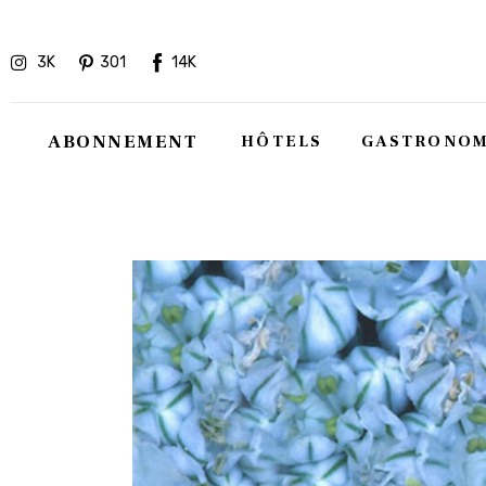
Hôtels
3K
301
14K
Gastronomie
Recettes
ABONNEMENT
HÔTELS
GASTRONOM
Shopping
Évènements