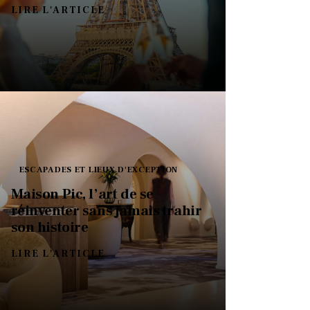
LIRE L'ARTICLE
ESCAPADES ET LIEUX D'EXCEPTION
Maison Pic, l’art de se
réinventer sans jamais trahir
son histoire
LIRE L'ARTICLE