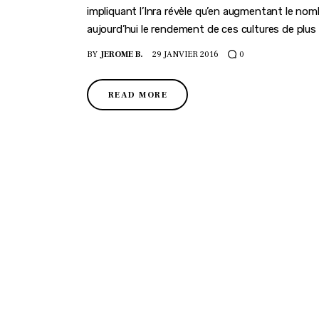
impliquant l’Inra révèle qu’en augmentant le nomb
aujourd’hui le rendement de ces cultures de plu
BY
JEROME B.
29 JANVIER 2016
0
READ MORE