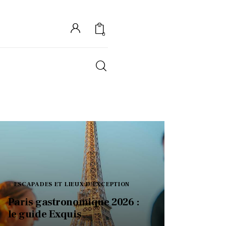
0
S
ESCAPADES ET LIEUX D'EXCEPTION
Paris gastronomique 2026 :
le guide Exquis