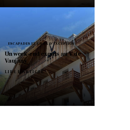
ESCAPADES ET LIEUX D'EXCEPTION
Un week-end exquis au V de
Vaujany
LIRE L'ARTICLE