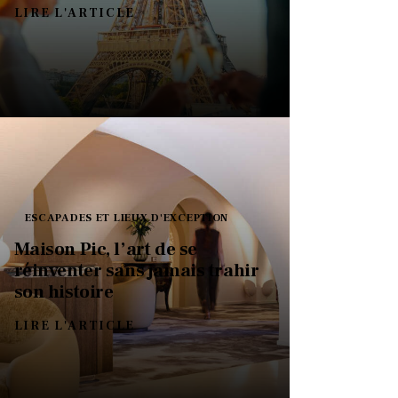
LIRE L'ARTICLE
ESCAPADES ET LIEUX D'EXCEPTION
Maison Pic, l’art de se
réinventer sans jamais trahir
son histoire
LIRE L'ARTICLE