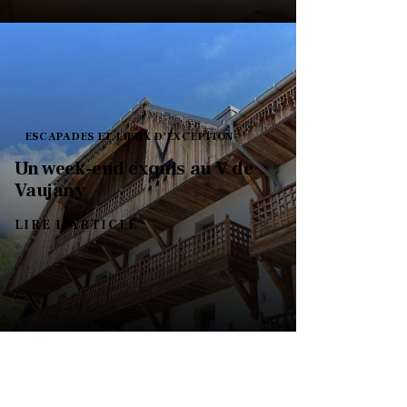
ESCAPADES ET LIEUX D'EXCEPTION
Un week-end exquis au V de
Vaujany
LIRE L'ARTICLE