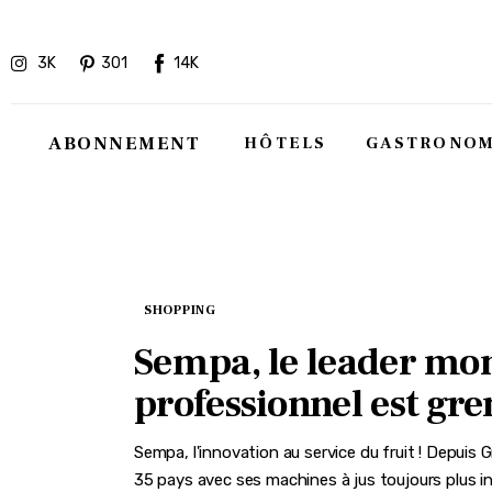
Hôtels
3K
301
14K
Gastronomie
Recettes
ABONNEMENT
HÔTELS
GASTRONOM
Shopping
Évènements
SHOPPING
Sempa, le leader mo
professionnel est gre
Sempa, l'innovation au service du fruit ! Depuis
35 pays avec ses machines à jus toujours plus inn