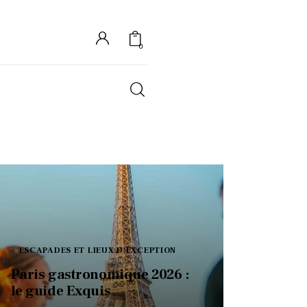
0
S
ESCAPADES ET LIEUX D'EXCEPTION
Paris gastronomique 2026 :
le guide Exquis