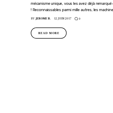
mécanisme unique, vous les avez déjà remarqué 
! Reconnaissables parmi mille autres, les machin
BY
JEROME B.
12 JUIN 2017
0
READ MORE