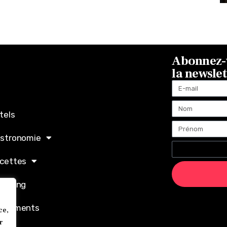
Abonnez-v
la newsle
tels
stronomie
cettes
opping
ènements
ce,
r