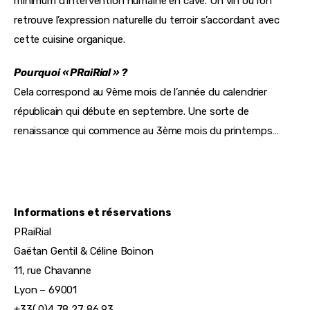
minimum d’intervention humaine en cave. Un vin où l’on 
retrouve l’expression naturelle du terroir s’accordant avec 
cette cuisine organique.
Pourquoi « PRaiRial » ?
Cela correspond au 9ème mois de l’année du calendrier 
républicain qui débute en septembre. Une sorte de 
renaissance qui commence au 3ème mois du printemps…
Informations et réservations
PRaiRial
Gaëtan Gentil & Céline Boinon
11, rue Chavanne
Lyon – 69001
+33( 0)4 78 27 86 93