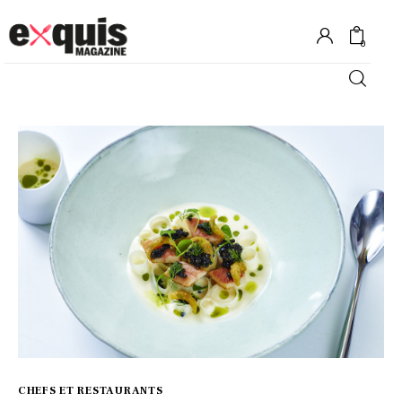
0
Hôtels
Gastronomie
Recettes
Shopping
Évènements
CHEFS ET RESTAURANTS