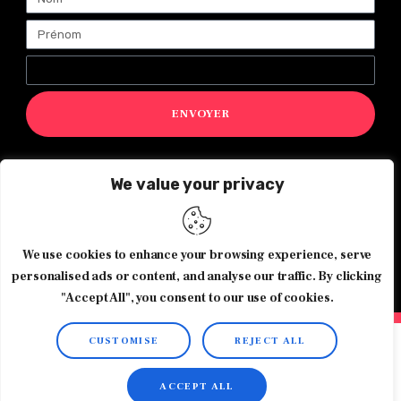
ENVOYER
We value your privacy
Magazine Exquis© 2026 Tous droits réservés -Made with ♥️
by
Agence de communication JOUR J
We use cookies to enhance your browsing experience, serve
personalised ads or content, and analyse our traffic. By clicking
"Accept All", you consent to our use of cookies.
CUSTOMISE
REJECT ALL
ACCEPT ALL