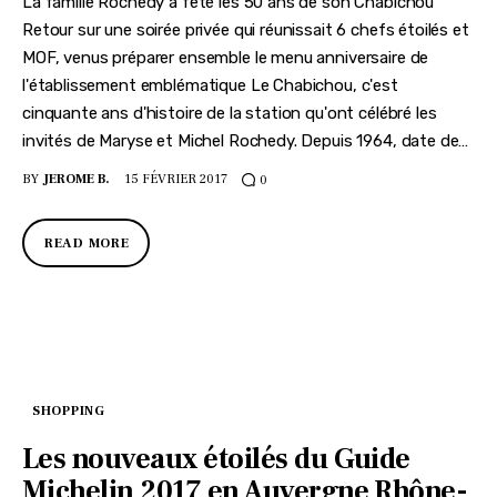
La famille Rochedy a fêté les 50 ans de son Chabichou
Retour sur une soirée privée qui réunissait 6 chefs étoilés et
MOF, venus préparer ensemble le menu anniversaire de
l'établissement emblématique Le Chabichou, c'est
cinquante ans d'histoire de la station qu'ont célébré les
invités de Maryse et Michel Rochedy. Depuis 1964, date de…
BY
JEROME B.
15 FÉVRIER 2017
0
READ MORE
SHOPPING
Les nouveaux étoilés du Guide
Michelin 2017 en Auvergne Rhône-