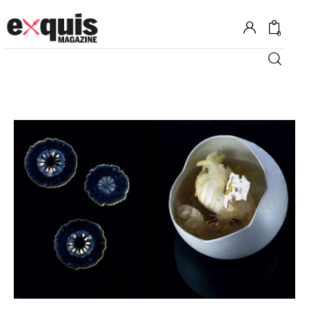
0
Hôtels
Gastronomie
Recettes
Shopping
Évènements