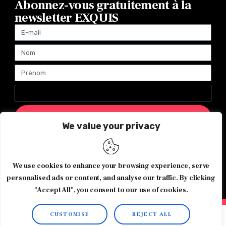
Abonnez-vous gratuitement à la
newsletter EXQUIS
ENVOYER
We value your privacy
Magazine Exquis© 2026 Tous droits réservés -Made with ♥️
We use cookies to enhance your browsing experience, serve
by
Agence de communication JOUR J
personalised ads or content, and analyse our traffic. By clicking
"Accept All", you consent to our use of cookies.
CUSTOMISE
REJECT ALL