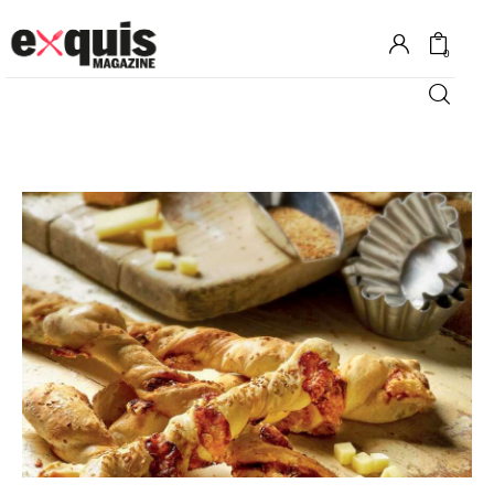
0
Hôtels
Gastronomie
Recettes
Shopping
Évènements