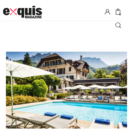
0
Hôtels
Gastronomie
Recettes
Shopping
Évènements