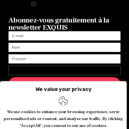
Abonnez-vous gratuitement à la
newsletter EXQUIS
ENVOYER
We value your privacy
Magazine Exquis© 2026 Tous droits réservés -Made with ♥️
We use cookies to enhance your browsing experience, serve
by
Agence de communication JOUR J
personalised ads or content, and analyse our traffic. By clicking
"Accept All", you consent to our use of cookies.