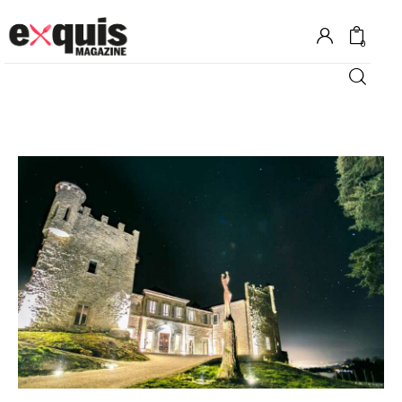
0
Hôtels
Gastronomie
Recettes
Shopping
Évènements