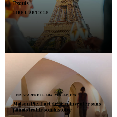
Exquis
LIRE L'ARTICLE
ESCAPADES ET LIEUX D'EXCEPTION
Maison Pic, l’art de se réinventer sans
jamais trahir son histoire