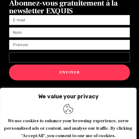
Abonnez-vous gratuitement à la
newsletter EXQUIS
ENVOYER
We value your privacy
Magazine Exquis© 2026 Tous droits réservés -Made with ♥️
by
Agence de communication JOUR J
We use cookies to enhance your browsing experience, serve
personalised ads or content, and analyse our traffic. By clicking
"Accept All", you consent to our use of cookies.