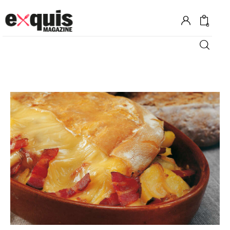
0
Hôtels
Gastronomie
Recettes
Shopping
Évènements