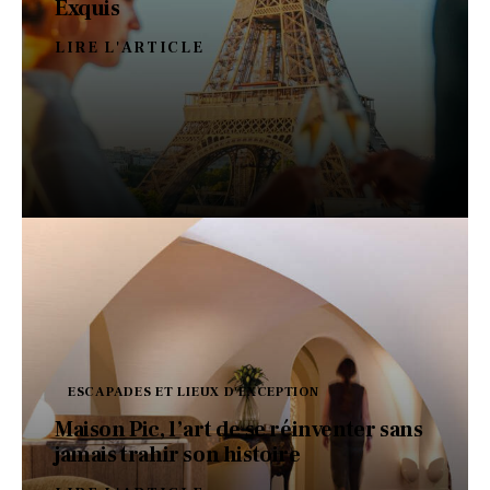
Exquis
LIRE L'ARTICLE
ESCAPADES ET LIEUX D'EXCEPTION
Maison Pic, l’art de se réinventer sans
jamais trahir son histoire