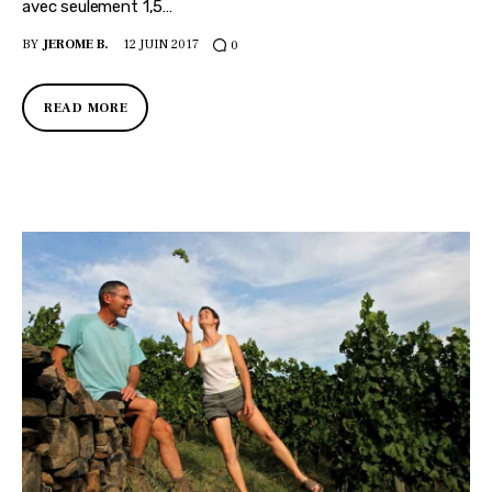
avec seulement 1,5…
BY
JEROME B.
12 JUIN 2017
0
READ MORE