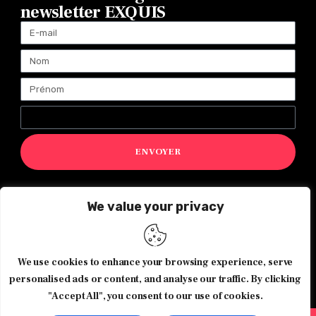
newsletter EXQUIS
ENVOYER
We value your privacy
Magazine Exquis© 2026 Tous droits réservés -Made with ♥️
by
Agence de communication JOUR J
We use cookies to enhance your browsing experience, serve
personalised ads or content, and analyse our traffic. By clicking
"Accept All", you consent to our use of cookies.