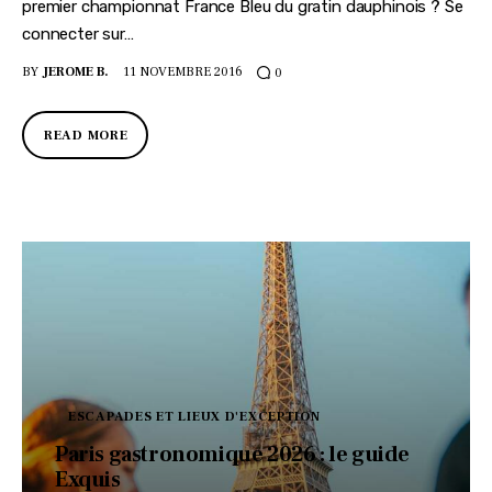
premier championnat France Bleu du gratin dauphinois ? Se
connecter sur…
BY
JEROME B.
11 NOVEMBRE 2016
0
READ MORE
ESCAPADES ET LIEUX D'EXCEPTION
Paris gastronomique 2026 : le guide
Exquis