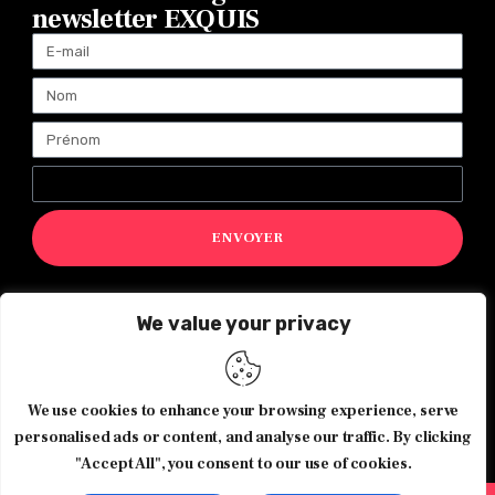
newsletter EXQUIS
ENVOYER
We value your privacy
Magazine Exquis© 2026 Tous droits réservés -Made with ♥️
by
Agence de communication JOUR J
We use cookies to enhance your browsing experience, serve
personalised ads or content, and analyse our traffic. By clicking
"Accept All", you consent to our use of cookies.