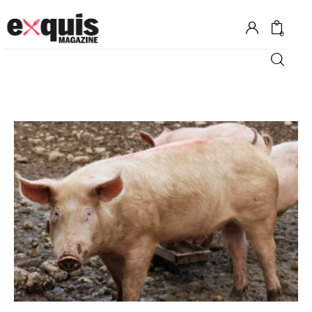
0
Hôtels
Gastronomie
Recettes
Shopping
Évènements